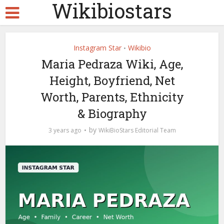
Wikibiostars
Instagram Star
Wikibio
•
Maria Pedraza Wiki, Age,
Height, Boyfriend, Net
Worth, Parents, Ethnicity
& Biography
by
3 years ago
WikiBioStars Editorial Team