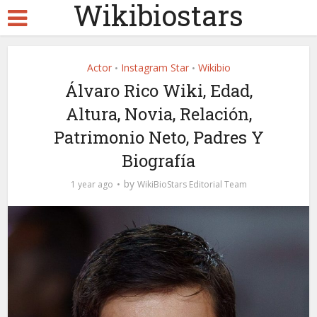
Wikibiostars
Actor
Instagram Star
Wikibio
•
•
Álvaro Rico Wiki, Edad,
Altura, Novia, Relación,
Patrimonio Neto, Padres Y
Biografía
by
1 year ago
WikiBioStars Editorial Team