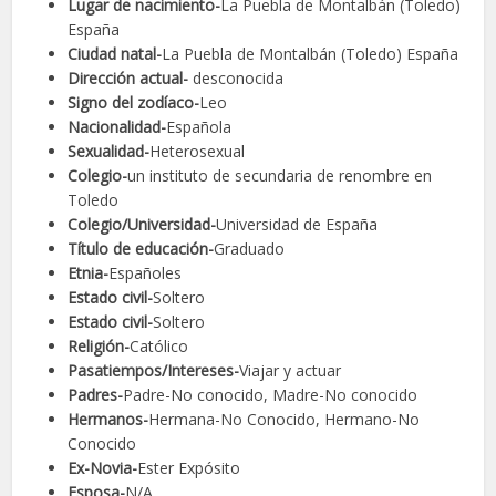
Lugar de nacimiento-
La Puebla de Montalbán (Toledo)
España
Ciudad natal-
La Puebla de Montalbán (Toledo) España
Dirección actual-
desconocida
Signo del zodíaco-
Leo
Nacionalidad-
Española
Sexualidad-
Heterosexual
Colegio-
un instituto de secundaria de renombre en
Toledo
Colegio/Universidad-
Universidad de España
Título de educación-
Graduado
Etnia-
Españoles
Estado civil-
Soltero
Estado civil-
Soltero
Religión-
Católico
Pasatiempos/Intereses-
Viajar y actuar
Padres-
Padre-No conocido, Madre-No conocido
Hermanos-
Hermana-No Conocido, Hermano-No
Conocido
Ex-Novia-
Ester Expósito
Esposa-
N/A