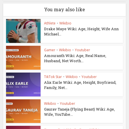
You may also like
Athlete
•
Wikibio
Drake Maye Wiki: Age, Height, Wife Ann
Michael...
Gamer
•
Wikibio
•
Youtuber
Amouranth Wiki: Age, Real Name,
Husband, Net Worth...
TikTok Star
•
Wikibio
•
Youtuber
Alix Earle Wiki: Age, Height, Boyfriend,
Family, Net...
Wikibio
•
Youtuber
Gaurav Taneja (Flying Beast) Wiki: Age,
Wife, YouTube...